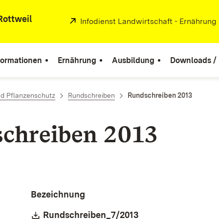
Rottweil
Extern:
Infodienst Landwirtschaft - Ernährung
formationen
Ernährung
Ausbildung
Downloads / 
d Pflanzenschutz
Rundschreiben
Rundschreiben 2013
chreiben 2013
Bezeichnung
Download:
Rundschreiben_7/2013
(Öffnet in neuem F