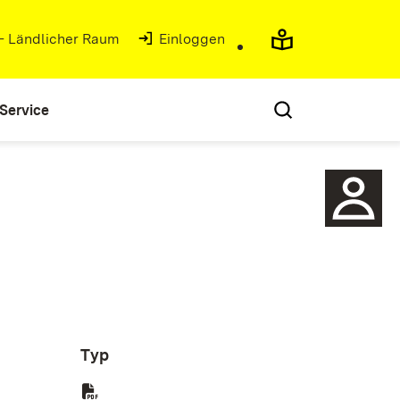
 - Ländlicher Raum
(Öffnet in neuem Fenster)
Einloggen
Service
Typ
enster)