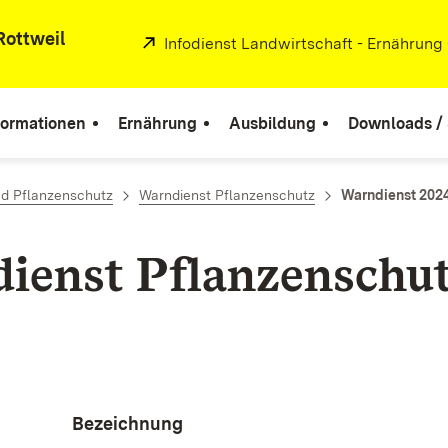
Rottweil
Extern:
Infodienst Landwirtschaft - Ernährung
formationen
Ernährung
Ausbildung
Downloads / 
d Pflanzenschutz
Warndienst Pflanzenschutz
Warndienst 202
ienst Pflanzenschu
Bezeichnung