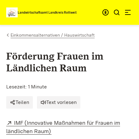
Zum Inhalt springen
Landwirtschaftsamt Landkreis Rottweil
Einkommensalternativen / Hauswirtschaft
Förderung Frauen im
Ländlichen Raum
Lesezeit: 1 Minute
Teilen
Text vorlesen
Extern:
IMF (Innovative Maßnahmen für Frauen im
(Öffnet in neuem Fenster)
ländlichen Raum)